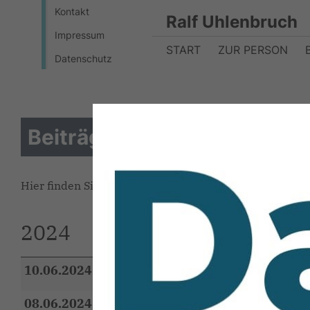
Kontakt
Ralf Uhlenbruch
Impressum
START
ZUR PERSON
Datenschutz
Beiträge
Hier finden Sie alle Beiträge nach Erscheinungsjahr.
2024
10.06.2024
Herzlichen Dank für das Vertraue
08.06.2024
Ralf Uhlenbruch in einem Wort!