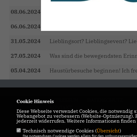
08.06.2024
WARUM SOLLTE JEDER WÄHLEN
06.06.2024
Was bedeutet Perl für dich?
31.05.2024
Lieblingsort? Lieblingsevent? Lie
27.05.2024
Was sind die bewegendsten Erinn
05.04.2024
Haustürbesuche beginnen! Ich fr
IMPRESSUM
DATENSCHUTZ
Cookie Hinweis
KONTAKT
Diese Webseite verwendet Cookies, die notwendig si
Webangebot zu verbessern (Website-Optmierung). Fü
jederzeit widerrufen. Weitere Informationen finden
@2026 Ralf Uhlenbruch
Technisch notwendige Cookies (
Übersicht
)
Alle Rechte vorbehalten.
Die notwendigen Cookies werden allein für den ordnungsgemäßen 